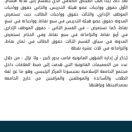
بعد ذلك يبدأ صُلب الميثاق الأخلاقي الذي ينقسم إلى ثلاثة أقسام،
الأول حقوق وواجبات عضو هيئة التدريس، والثاني حقوق وواجبات
الموظف الإداري، والثالث حقوق وواجبات الطالب، حيث تستعرض
المدونة حقوق عضو هيئة التدريس في سبع نقاط، وواجباته في تسع
نقاط، كما تستعرض – في القسم الثاني - حقوق الموظف الإداري
في أربع نقاط، والتزاماته في سبع نقاط، وفي الختام تستعرض
المدونة في سياق القسم الثالث حقوق الطالب في ثمان نقاط،
والتزاماته في ثلاث عشرة نقطة.
يُذكر أن إدارة الشؤون القانونية قامت بدور كبير - ولا تزال - من خلال
عدد من التعميمات القانونية التي هدفت إلى ضبط العلاقات داخل
مجتمع الجامعة الإسلامية بمنيسوتا المركز الرئيسي، وهو ما عزز ثقة
الطلاب والأساتذة والموظفين والمراقبين من خارج الجامعة
بمصداقيتها ونزاهتها.