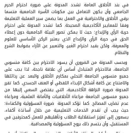
في بند الأخلاق العامة تشدد المدونة على ضرورة احترام الحرم
الجامعي وأن يكون التعامل بين مكونات الأسرة الجامعية متسما
برقي الأخلاق والاحترافية في العمل بما يضمن سير العملية التعليمة
وفقا للمعايير الأكاديمية الصحيحة. كما تشدد المدونة على احترام
حرية الرأي والإبداع؛ حيث لا يمكن تصور البيئة الجامعية دون إعطاء
الحق في حرية الرأي والإبداع الذي يعتبر الركن الأساسي للعلوم
والمعرفة، ولكن بقيد احترام الغير، والتعبير عن الآراء بضوابط الشرع
والنظام.
وبحسب المدونة من الضروري أن يسود الاحترام بين كافة منسوبي
الجامعة، فالاحترام المتبادل أساس أي علاقة ناجحة، لذا يجب على
جميع منسوبي الجامعة التحلي بمكارم الأخلاق والبعد عن رذائلها
والامتناع عن كافة أشكال الإيذاء اللفظي أو العنف الجسدي. كما تقرر
المدونة ضرورة النزاهة الأكاديمية، التي يقتضي السعي إليها من
جميع منسوبي الجامعة مراعاة الأخلاقيات والأمانة العلمية، ومراعاة
عدم تضارب المصالح. كما تؤكد المدونة ضرورة المسؤولية والكفاءة؛
حيث يجب أن تقدم الخدمات التعليمية من خلال أساتذة أكفاء،
يسعون إلى تعزيز استقلالية الطلاب وتأهليهم للعمل كمحترفين في
المستقبل، وأن يتسم ذلك بروح المسؤولية والمصداقية.