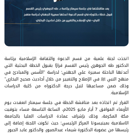
اتخذت لجنة علمية من قسم الدعوة والثقافة الإسلامية برئاسة
الدكتور طه الجوهري رئيس القسم قرارًا بقبول الخطة البحثية التي
أعدتها الباحثة سميرة علي الجهني؛ لدراسة "الأسس والمبادئ في
منهج النبي ﷺ في الإصلاح والتغيير من خلال أحاديث صحيح البخاري"
وذلك ضمن مساعيها لنيل درجة الدكتوراه من كلية الدراسات
الإسلامية.
القرار تم اتخاذه بعد مناقشة الخطة في جلسة سيمنار انعقدت يوم
الأربعاء الموافق 7 أيار مايو 2025م، الساعة التاسعة مساء بتوقيت
مكة المكرمة، وذلك بإشراف عمادة الدراسات العليا بالجامعة
الاسلامية بمينيسوتا المركز الرئيسي؛ حيث تكونت اللجنة إضافة إلى
رئيسها من عضوية الدكتورة شيماء عبدالصبور، والدكتور عايد الجبور.