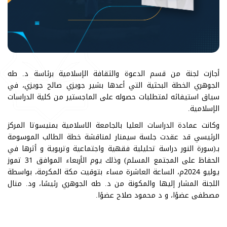
أجازت لجنة من قسم الدعوة والثقافة الإسلامية برئاسة د. طه
الجوهري الخطة البحثية التي أعدها بشير جويزي صالح جويزي، في
سياق استيفائه لمتطلبات حصوله على الماجستير من كلية الدراسات
الإسلامية.
وكانت عمادة الدراسات العليا بالجامعة الاسلامية بمنيسوتا المركز
الرئيسي قد عقدت جلسة سيمنار لمناقشة خطة الطالب الموسومة
بـ(سورة النور دراسة تحليلية فقهية واجتماعية وتربوية و أثرها في
الحفاظ على المجتمع المسلم) وذلك يوم الأربعاء الموافق 31 تموز
يوليو 2024م، الساعة العاشرة مساء بتوقيت مكة المكرمة، بواسطة
اللجنة المشار إليها والمكونة من د. طه الجوهري رئيسًا، ود. منال
مصطفى عضوًا، و د محمود صلاح عضوًا.