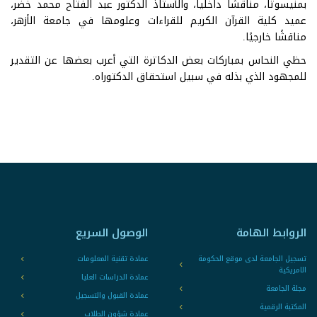
بمنيسوتا، مناقشا داخلياً، والأستاذ الدكتور عبد الفتاح محمد خضر،
عميد كلية القرآن الكريم للقراءات وعلومها في جامعة الأزهر،
مناقشًا خارجيًا.
حظي النحاس بمباركات بعض الدكاترة التي أعرب بعضها عن التقدير
للمجهود الذي بذله في سبيل استحقاق الدكتوراه.
الروابط الهامة
الوصول السريع
تسجيل الجامعة لدى موقع الحكومة
عمادة تقنية المعلومات
الامريكية
عمادة الدراسات العليا
مجلة الجامعة
عمادة القبول والتسجيل
المكتبة الرقمية
عمادة شؤون الطلاب