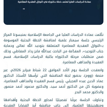
نظّمت عمادة الدراسات العليا في الجامعة الإسلامية بمنيسوتا المركز
الرئيسي جلسة سيمنار علمية لمناقشة الخطة البحثية الموسومة
بـ«النوازل العقدية المعاصرة المتعلقة بتوحيد الله تعالى وحماية
جناب التوحيد»، المقدّمة من الباحث عبدالله فايز رداد المقاطي، وذلك
ضمن متطلبات مرحلة الدكتوراه بكلية الدراسات الإسلامية، قسم
العقيدة والمذاهب المعاصرة.
وانعقدت الجلسة يوم الأحد الموافق 22 شباط فبراير 2026م، عبر
منصة (زووم)، بحضور لجنة المناقشة التي ترأسها الأستاذ الدكتور
عماد الدين عبده العجيلي، رئيس قسم العقيدة والمذاهب المعاصرة،
وعضوية كل من الدكتور أحمد سيد، والدكتور محمود أحمد منصور،
والدكتور محمد البحر.
وتناولت الجلسة عرضًا تفصيليًا لمحاور الخطة البحثية وأهدافها
ومنهجيتها العلمية، إلى جانب مناقشة أبرز القضايا العقدية