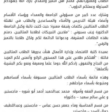
الطلاب ومعنوياتهم، فأنتم أهل التميز والتقدم، بارك الله جهودكم
المبذولة وعملكم الدؤوب".
وشارك عدد كبير من مسؤولي الجامعة والعمداء ورؤساء الأقسام
وأعضاء هيئة التدريس والأمناء والمساعدين والطلاب في تهنئة
الطلاب المثاليين بكلمات رقيقة معبرة؛ حيث كتبت نائبة وكيل الجامعة
الدكتورة زينب بسيوني : "ملايين التبريكات لطلابنا المثاليين، دمتم
بهذه الطاقات المشرفة، ودعواتنا الدائمة لكم ولكل طلابنا بالتميز
والرقي".
عميدة كلية الاقتصاد وإدارة الأعمال هنأت بدورها الطلاب المثاليين
قائلة : "أهنئكم طلابي على هذا المستوى الرائع وأتمنى لكم المزيد
من النجاح والتفوق، زادكم الله دوما علما ومعرفة ونفع بكم البشرية
بأكملها".
وهذه قائمة بأسماء الطلاب المثاليين مسبوقة بأسماء أقسامهم
ومتبوعة بأسماء مراحلهم :
من قسم الفقه وأصوله محمد عبدالحميد أحمد أبو شوره - ماجستير،
و علي سالم سعيد – دكتوراه
من قسم المحاسبة وفاء جعفر حسن عباس – ماجستير، وعبداللطيف
جمال السيد – ماجستير