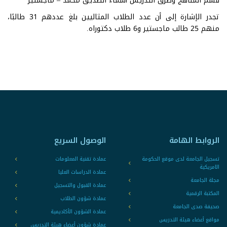
قسم المناهج وطرق التدريس أسماء الصديق محمد – ماجستير
تجدر الإشارة إلى أن عدد الطلاب المثاليين بلغ عددهم 31 طالبًا،
منهم 25 طالب ماجستير و6 طلاب دكتوراه.
الروابط الهامة
الوصول السريع
تسجيل الجامعة لدى موقع الحكومة
عمادة تقنية المعلومات
الامريكية
عمادة الدراسات العليا
مجلة الجامعة
عمادة القبول والتسجيل
المكتبة الرقمية
عمادة شؤون الطلاب
صحيفة صدى الجامعة
عمادة الشؤون الأكاديمية
مواقع أعضاء هيئة التدريس
عمادة شؤون أعضاء هيئة التدريس