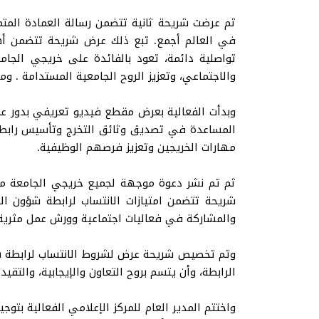
ثم عرضت شريحة ثانية تتضمن رسالة العمادة المتمث
في العالم أجمع. تبع ذلك عرض شريحة تتضمن أه
تواصلية دائمة، تعود بالفائدة على خريجي الجام
والاجتماعي، وتعزيز الروح الجامعية المستدامة . وم
وبدأت الفعالية بعرض مقطع فيديو تعريفي بدور عما
المساعدة في تصديق وثائق التخرج وتأسيس رابطة
مهارات الخريجين وتعزيز فرصهم الوظيفية.
ثم تم نشر دعوة موجهة لجميع خريجي الجامعة منذ
شريحة تتضمن امتيازات الانتساب لرابطة شؤون ا
والمشاركة في فعاليات اجتماعية وورش عمل مثرية
وتم تخصيص شريحة عرض لشروط الانتساب لرابطة شؤو
الرابطة، وأن يتسم بروح التعاون والإيجابية، والتق
واختتم المدير العام للمركز الإعلامي الفعالية بتو