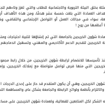
لة بخلق البيئة التربوية والاجتماعية للطلاب والتي تعزز ولاءهم لل
داف العمادة التي بلغت خمسة عشر هدفًا، ومن هذه الأهداف أن
عة، سواء في مجالات العمل أو التواصل الإجتماعي والثقافي، وخل
ا أعظمها من روح !
دة شؤون الخريجين بالجامعة التي تم إنشاؤها لتلبية احتياجات ومتط
 الخريجين لتقديم الدعم الأكاديمي والمهني، وتسهيل اندماجه
 تأسيسها للانضمام لرابطة شؤون الخريجين، من خلال رابط مجموع
لخريجين التي منها فرص تواصل متواصلة مع زملائك الخريجين، و
.
ن الخريجين، وهي أن يكون المتقدم قد حاز على إحدى الدرجات الع
يد والالتزام بأنظمة ولوائح الرابطة والجامعة بشكل عام، والمساهمة ا
جيه الشكر لكل المتابعين للفعالية، ولعمادة شؤون الخريجين على مساع