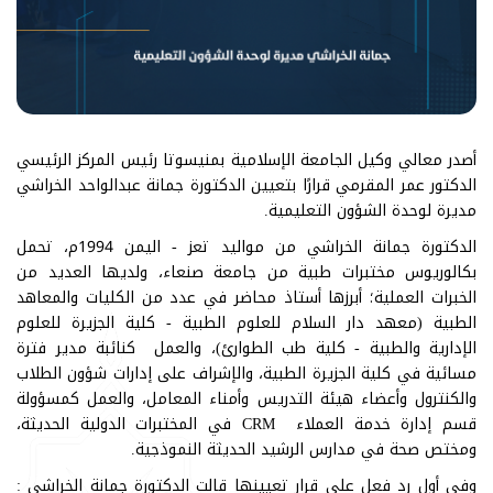
أصدر معالي وكيل الجامعة الإسلامية بمنيسوتا رئيس المركز الرئيسي
الدكتور عمر المقرمي قرارًا بتعيين الدكتورة جمانة عبدالواحد الخراشي
مديرة لوحدة الشؤون التعليمية.
الدكتورة جمانة الخراشي من مواليد تعز - اليمن 1994م، تحمل
بكالوريوس مختبرات طبية من جامعة صنعاء، ولديها العديد من
الخبرات العملية؛ أبرزها أستاذ محاضر في عدد من الكليات والمعاهد
الطبية (معهد دار السلام للعلوم الطبية - كلية الجزيرة للعلوم
الإدارية والطبية - كلية طب الطوارئ)، والعمل كنائبة مدير فترة
مسائية في كلية الجزيرة الطبية، والإشراف على إدارات شؤون الطلاب
والكنترول وأعضاء هيئة التدريس وأمناء المعامل، والعمل كمسؤولة
قسم إدارة خدمة العملاء CRM في المختبرات الدولية الحديثة،
ومختص صحة في مدارس الرشيد الحديثة النموذجية.
وفي أول رد فعل على قرار تعيينها قالت الدكتورة جمانة الخراشي :