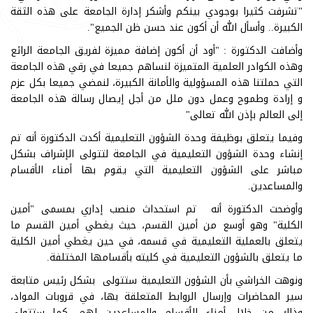
"تشرفت كثيرا بوجودي بينكم وأشكر إدارة الجامعة على هذه الثقة
الكبيرة.. وأسأل الله أن أكون عند حسن ظن الجميع".
وأضافت الدكتورة : "أود أن أكون إضافة مميزة لفريق الجامعة الرائع
وهذه الكوادر العلمية المتميزة لنساهم جميعا في رقي هذه الجامعة
التي حملتنا هذه المسؤولية والأمانة الكبيرة، لنمضي جميعا بكل عزم
و إرادة وطموح وعمل دون ملل من أجل إيصال رسالة هذه الجامعة
إلى العالم بإذن الله تعالى"
وفيما يتعلق بوظيفة وحدة الشؤون التعليمية أكدت الدكتورة أنه تم
إنشاء وحدة الشؤون التعليمية في الجامعة لتتولى الإشراف بشكل
مباشر على الشؤون التعليمية التي يقوم بها أمناء الأقسام
والمساعدين.
وأوضحت الدكتورة أنه تم استحداث منصب إداري بمسمى "أمين
الكلية" وهو أوسع من أمين القسم، حيث يغطي أمين القسم ما
يتعلق بالعملية التعليمية في قسمه، في حين يغطي أمين الكلية
ما يتعلق بالشؤون التعليمية في كليته بأقسامها المختلفة.
ونوهت الخراشي بأن الشؤون التعليمية ستتولى بشكل رئيس متابعة
سير المحاضرات وإرسال الروابط المتعلقة بها، في قروبات المواد،
وذلك من خلال أمناء الأقسام والمساعدين لهم. كما ستتولى