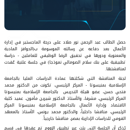
حصل الطالب عبد الرحمن نور صلاد على درجة الماجستير في إدارة
الأعمال بعد دفاعه عن رسالته الموسومة ب(الحوافز المادية
والمعنوية ودورها في تحقيق الرضا الوظيفي للعاملين - دراسة
تطبيقية على بنك سلام الصومالي نموذجا) في جلسة علنية عُقدت
لمناقشتها.
لجنة المناقشة التي شكلتها عمادة الدراسات العليا بالجامعة
الإسلامية بمنيسوتا - المركز الرئيسي، تكونت من الدكتور محمد
فتحي حسن، عضو هيئة التدريس بالجامعة الإسلامية بمنيسوتا
المركز الرئيسي، مشرفا، والأستاذ الدكتور شيرين مأمون، عميد كلية
الاقتصاد وإدارة الأعمال بالجامعة الإسلامية بمنيسوتا المركز
الرئيسي، مناقشا داخلياً، والدكتور محمد يونس، الأستاذ بالمعهد
القومي للدراسات الإدارية بمصر، مناقشا خارجياً.
يُذكر أن الجلسة التي بثت عبر تطبيق الزووم تم عقدها في قسم