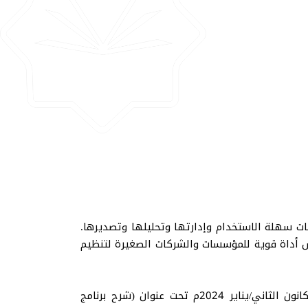
 الأكسس إنشاء قواعد بيانات سهلة الاستخدام وإدارتها وتحليلها وتصديرها.
س أداة قوية للمؤسسات والشركات الصغيرة لتنظيم
بالتصدير السابق أعلن مركز التدريب والتطوير والبرامج المجتمعية عن الورشة التدريبية التي أقامها يوم الأربعاء 3 كانون الثاني/يناير 2024م تحت عنوان (شرح برنامج