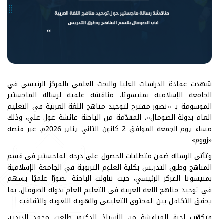
شهدت عمادة الدراسات العليا والبحث العلمي بالمركز الرئيسي في
الجامعة الإسلامية بمنيسوتا، مناقشة علمية لرسالة الماجستير
الموسومة بـ «تصور مقترح لتوحيد مناهج اللغة العربية في التعليم
العام بدولة الصومال»، المقدّمة من الباحثة عائشة عول علي، وذلك
مساء يوم الجمعة الموافق 2 كانون الثاني يناير 2026م، عبر منصة
«زووم».
وتأتي الرسالة ضمن متطلبات الحصول على درجة الماجستير في قسم
المناهج وطرق التدريس بكلية العلوم التربوية في الجامعة الإسلامية
بمنيسوتا المركز الرئيسي، حيث تناولت الباحثة تصورًا علميًا يسهم
في توحيد مناهج اللغة العربية في التعليم العام بدولة الصومال، بما
يحقق التكامل بين المحتوى التعليمي والهوية اللغوية والثقافية.
وتكوّنت لجنة المناقشة من الأستاذ الدكتور طلعت محمد الدردير،