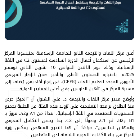
أعلن مركز اللغات والترجمة التابع للجامعة الإسلامية بمنيسوتا المركز
الرئيسي عن استكمال أعمال الدورة السادسة لمستوى C2 في اللغة
الإسبانية، وذلك يوم الاثنين الموافق 10 تشرين الثاني نوفمبر
2025م، باعتباره المستوى الأعلى والأخير ضمن الإطار المرجعي
الأوروبي الموحد لتعليم اللغات (CEFR)، في إنجاز أكاديمي يُضاف إلى
مسيرة المركز في تأهيل الدارسين وفق أعلى المعايير الدولية.
وأوضح مدير مركز اللغات والترجمة د. علي الشبول أن “المركز حرص
منذ انطلاق برامجه التعليمية على تزويد هذه الفئة من الطلبة بجميع
المستويات المعتمدة في اللغة الإسبانية، ابتداءً من A1 وA2، مرورًا بـ
B1 وB2، ثم C1، وصولًا إلى C2، بما يحقق التكامل المعرفي
والمهاري للدارسين”، مؤكدًا أن هذا التدرج المنهجي يعكس رؤية
المركز في بناء الكفاية اللغوية الشاملة لدى المتعلمين.