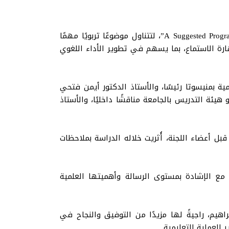
“A Suggested Program for Developing Speaking Skill through Utilizing Evaluation Strategies in Teaching Listening Skill for EFL Learners”، لتتناول موضوعًا تربويًا مهمًا
ارة الاستماع، بما يسهم في تطوير الأداء اللغوي
ة بمنيسوتا رئيسًا، والأستاذ الدكتور أيمن فتحي
ئة التدريس بالجامعة مناقشًا داخليًا، والأستاذ
ل أعضاء اللجنة، أُثريت خلاله الدراسة بملاحظات
مع الإشادة بمستوى الرسالة وأهميتها العلمية
اهيم، راجيةً لها مزيدًا من التوفيق والنجاح في
العملية التعليمية.