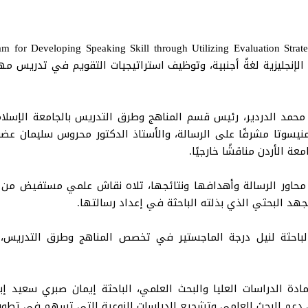
لإنجليزية لغةً أجنبية، وتوظيف استراتيجيات التقويم في تدريس مه
 محمد الدردير، رئيس قسم المناهج وطرق التدريس بالجامعة الإسلامي
يسوتا مشرفًا على الرسالة، والأستاذ الدكتور محروس سليمان عضو هي
عة الأردن مناقشًا خارجيًا.
 محاور الرسالة وأهدافها ونتائجها، تلاه نقاش علمي مستفيض من قب
هد البحثي الذي بذلته الباحثة في إعداد رسالتها.
لباحثة لنيل درجة الماجستير في تخصص المناهج وطرق التدريس، 
مادة الدراسات العليا والبحث العلمي، الباحثة إيمان صبري سعيد إبر
 دعم البحث العلمي وتشجيع الدراسات النوعية التي تسهم في تطوير 