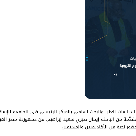
 الماجستير المقدَّمة من الباحثة إيمان صبري سعيد إبراهيم، من جمهورية م
بحضور نخبة من الأكاديميين والمهتمين.