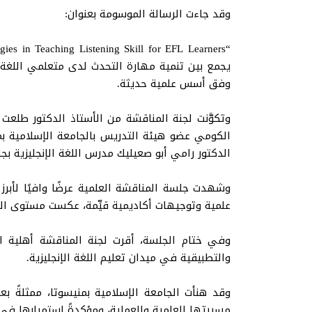
وقد جاءت الرسالة الموسومة بعنوان:
يجمع بين تنمية مهارة التحدث لدى متعلمي اللغة ا
وفق أسس علمية حديثة.
وتكوَّنت لجنة المناقشة من الأستاذ الدكتور طلعت
الكومي عضو هيئة التدريس بالجامعة الإسلامية بمن
الدكتور رامي أبو صعيليك مدرس اللغة الإنجليزية بجام
وشهدت جلسة المناقشة العلمية عرضًا وافيًا لأبرز
علمية وتوجيهات أكاديمية قيِّمة، عكست مستوى الج
وفي ختام الجلسة، أقرت لجنة المناقشة أهلية ا
والتطبيقية في ميدان تعليم اللغة الإنجليزية.
وقد هنأت الجامعة الإسلامية بمنيسوتا، ممثلةً بع
مسيرتها العلمية والعملية، ومؤكدةً استمرارها في