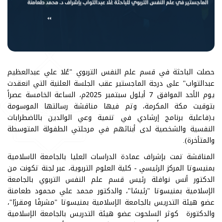
حصلت الباحثة في قسم علم النفس التربوي "عُلا علي عبدالعظيم
عبدالتواب" على درجة الماجستير عقب الجلسة العلنية التي انعقدت
يوم الأحد الموافق 7 أيلول سبتمبر 2025م، الساعة الخامسة عصراً
بتوقيت مكة المكرمة، وتم فيها مناقشة رسالتها الموسومة
بـ(فاعلية برنامج إرشادي في تنمية وعي الوالدين بالاضطرابات
النفسية والشخصية لدى أبنائهم في مرحلتي الطفولة المتوسطة
والمتأخرة).
المناقشة تمت بإشراف عمادة الدراسات العليا بالجامعة الاسلامية
بمنيسوتا المركز الرئيسي - كلية العلوم التربوية، عبر لجنة تكونت من
الدكتور أنس نوافلة رئيس قسم علم النفس التربوي بالجامعة
الإسلامية بمنيسوتا "رئيسًا"، والدكتور محمد علي محمود طعامنة
عضو هيئة التدريس بالجامعة الإسلامية بمنيسوتا "مشرفًا ومقررًا"،
والدكتورة كوثر السلحوت عضو هيئة التدريس بالجامعة الإسلامية