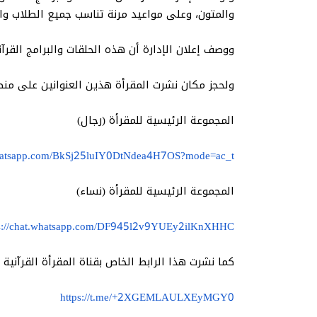
والمتون، وعلى مواعيد مرنة تناسب جميع الطلاب وال
ووصف إعلان الإدارة أن هذه الحلقات والبرامج القرآن
ولحجز مكان نشرت المقرأة هذين العنوانين على منص
المجموعة الرئيسية للمقرأة (رجال)
.whatsapp.com/BkSj25luIY0DtNdea4H7OS?mode=ac_t
المجموعة الرئيسية للمقرأة (نساء)
ps://chat.whatsapp.com/DF945l2v9YUEy2ilKnXHHC
كما نشرت هذا الرابط الخاص بقناة المقرأة القرآنية 
https://t.me/+2XGEMLAULXEyMGY0