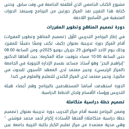
مشروع الكتاب الجامعي الذي أطلقته الجامعة في وقت سابق. وحتى
كتابة هذا التقرير نفذ المركز دورتين من البرنامج وسينفذ الدورات
المتبقية في الأسابيع اللاحقة.
دورة تصميم المناهج وتطوير المقررات
في إطار البرنامج التدريبي الأول (تصميم المناهج وتطوير المقررات)
أقام المركز دورة تدريبية بعنوان (كيف تكتب وصفًا دقيقًا للمقرر)،
وذلك يوم الاحد الموافق 29 حزيران يونيو 2025م، ومن الساعة 08:00
حتى الساعة 10:00 مساء بتوقيت مكة المكرمة؛ حيث ألقاها الدكتور
"إبراهيم البحر" وهو أستاذ مساعد بقسم الإدارة التربوية في الجامعة
(المركز الرئيسي)، وخبير معتمد لدى المعهد الآسيوي للبحوث في
ماليزيا، وخبير معتمد لدى المركز الكندي للتعليم والعلوم في كندا.
الدورة استهدفت أساسًا المستهدفين بالبرنامج وهم أعضاء هيئة
التدريس ورؤساء الأقسام ولجان الخطط الدراسية.
تصميم خطة دراسية متكاملة
وضمن البرنامج نفسه أقام مركز التدريب دورة تدريبية بعنوان (تصميم
خطة دراسية متكاملة) ألقتها الأستاذة إكرام أحمد محمد قوشتي "
وهي مدربة معتمدة من مركز تعليم الكبار بكلية التربية جامعة عين