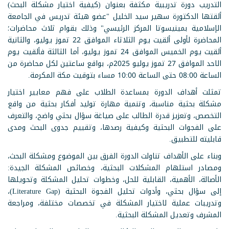
التدريب دورة تدريبية مكثفة بعنوان (كيفية اختيار مشكلة البحث)
ألقتها الدكتورة سهير سيد الخليل "عضو هيئة تدريس في الجامعة
الإسلامية بمينيسوتا المركز الرئيسي" وذلك بقوام ثلاث محاضرات؛
المحاضرة لأولى ألقيت يوم الثلاثاء الموافق 22 تموز يوليو، والثانية
ألقيت يوم الخميس الموافق 24 تموز يوليو، أما الثالثة فألقيت يوم
الاحد الموافق 27 تموز يوليو 2025م، بواقع ساعتين لكل محاضرة من
الساعة 08:00 حتى الساعة 10:00 مساء بتوقيت مكة المكرمة.
تمثلت أهداف الدورة بمساعدة الطلاب على فهم معايير اختيار
مشكلة بحثية مناسبة، وتنمية مهارة توليد أفكار بحثية من واقع
التخصص، وتعزيز قدرة الطالب على صياغة سؤال بحثي واضح، والتعرف
على الفجوات البحثية وكيفية رصدها، وتقييم جدوى البحث ومدى
قابليته للتطبيق.
وبناء على الأهداف تناولت الدورة الفرق بين الموضوع ومشكلة البحث،
ومصادر استلهام المشكلات البحثية، وخصائص المشكلة الجيدة:
الأصالة، الأهمية، القابلية للحل، وخطوات تحليل المشكلة وتحويلها
إلى سؤال بحثي، وأدوات تحليل الفجوة البحثية (Literature Gap)،
وتدريبات عملية لاختيار المشكلة في تخصصات مختلفة، ومراجعة
المشرف وتعديل المشكلة البحثية.