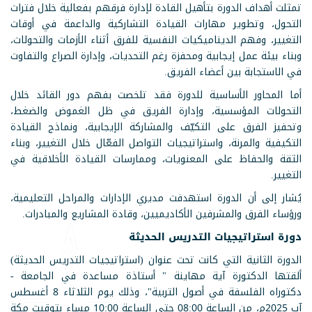
تمثلت أهداف الدورة بتأهيل القادة لإدارة فرقهم بفعالية خلال فترات
التحول، وتطوير مهارات القيادة التشاركية والداعمة في أوقات
التغيير، وفهم الديناميكيات النفسية للفرق أثناء الأزمات والتحولات،
وبناء بيئة عمل إيجابية ومحفزة رغم التحديات، وإدارة الصراع والتفاوت
في الاستجابة بين أعضاء الفريق.
أما المحاور الأساسية للدورة فقد تلخصت بفهم دور القائد خلال
التحولات المؤسسية، وإدارة الفريق في ظل الغموض والضغط،
وتحفيز الفرق على التكيّف والمشاركة الإيجابية، ونماذج القيادة
التكيفية والمرنة، واستراتيجيات التواصل الفعّال خلال التغيير، وبناء
الثقة والحفاظ على المعنويات، وممارسات القيادة الأخلاقية في
التغيير.
يُشار إلى أن الدورة استهدفت مديري الإدارات والمراحل التعليمية،
ورؤساء الفرق والمشرفين الأكاديميين، وقادة المشاريع والمبادرات.
دورة استراتيجيات التدريس الحديثة
الدورة الثانية التي كانت تحت عنوان (استراتيجيات التدريس الحديثة)
ألقتها الدكتورة آية مهاينة " أستاذة مساعدة في الجامعة -
دكتوراه الفلسفة في أصول التربية"، وذلك يوم الثلاثاء 8 أغسطس
آب 2025م، من الساعة 08:00 حتى الساعة 10:00 مساء بتوقيت مكة