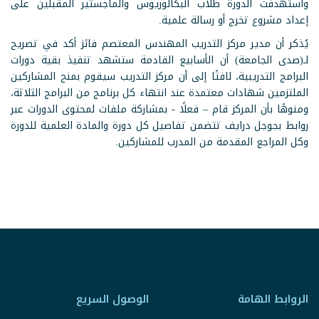
واستهدفت الدورة طلاب البكالوريوس والماجستير المقبلين على
إعداد مشروع تخرج أو رسالة علمية.
يُذكر أن مدير مركز التدريب المهندس المعتصم فائز أكد في تصريح
لـ(صدى الجامعة) أن الأسابيع القادمة ستشهد تنفيذ بقية دورات
البرامج التدريبية، لافتًا إلى أن مركز التدريب سيقوم بمنح المشاركين
الملتزمين شهادات معتمدة عند انتهاء كل برنامج من البرامج الثلاثة،
ومنوهًا بأن المركز قام – فعلًا - بمشاركة ملفات لمحتوى الدورات عبر
روابط بجوجل درايف تتضمن تفاصيل كل دورة والمادة العلمية للدورة
وكل المراجع المقدمة من المدرب للمشاركين.
الروابط الهامة
الوصول السريع