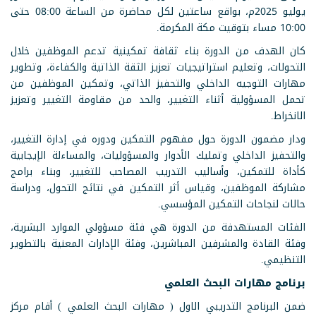
يوليو 2025م، بواقع ساعتين لكل محاضرة من الساعة 08:00 حتى
10:00 مساء بتوقيت مكة المكرمة.
كان الهدف من الدورة بناء ثقافة تمكينية تدعم الموظفين خلال
التحولات، وتعليم استراتيجيات تعزيز الثقة الذاتية والكفاءة، وتطوير
مهارات التوجيه الداخلي والتحفيز الذاتي، وتمكين الموظفين من
تحمل المسؤولية أثناء التغيير، والحد من مقاومة التغيير وتعزيز
الانخراط.
ودار مضمون الدورة حول مفهوم التمكين ودوره في إدارة التغيير،
والتحفيز الداخلي وتمليك الأدوار والمسؤوليات، والمساءلة الإيجابية
كأداة للتمكين، وأساليب التدريب المصاحب للتغيير، وبناء برامج
مشاركة الموظفين، وقياس أثر التمكين في نتائج التحول، ودراسة
حالات لنجاحات التمكين المؤسسي.
الفئات المستهدفة من الدورة هي فئة مسؤولي الموارد البشرية،
وفئة القادة والمشرفين المباشرين، وفئة الإدارات المعنية بالتطوير
التنظيمي.
برنامج مهارات البحث العلمي
ضمن البرنامج التدريبي الاول ( مهارات البحث العلمي ) أقام مركز