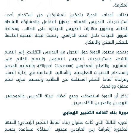
المكرمة.
تمثلت أهداف الدورة بتمكين المشاركين من استخدام أحدث
استراتيجيات التدريس الفعالة، وتعزيز التفاعل والمشاركة النشطة
للطلبة، وتطوير مهارات التدريس المرتكزة على الطالب، ومعالجة
الفروق الفردية داخل الصف الدراسي، وتنمية البيئة الصفية الداعمة
للتفكير النقدي والابتكار.
وتمحور محتوى الدورة حول التحول من التدريس التقليدي إلى التعلم
النشط، واستراتيجيات التدريس التعاوني والتعلم القائم على
المشاريع، والتعلم المعكوس (Flipped Classroom)، والتعليم المدمج
واستخدام التقنيات التعليمية، والأساليب الإبداعية في إدارة الصف،
ومراعاة أنماط التعلم المختلفة لدى الطلاب، وتصميم تجارب تعلم
محفزة وواقعية.
يُذكر أن الدورة استهدفت جميع أعضاء هيئة التدريس والموجهين
التربويين والمدربين الأكاديميين.
دورة بناء ثقافة التغيير الإيجابي
الدورة الثالثة التي كانت بعنوان (بناء ثقافة التغيير الإيجابي) ألقتها
الدكتورة إشراقة زين العابدين مجذوب "أستاذة مساعدة بقسم