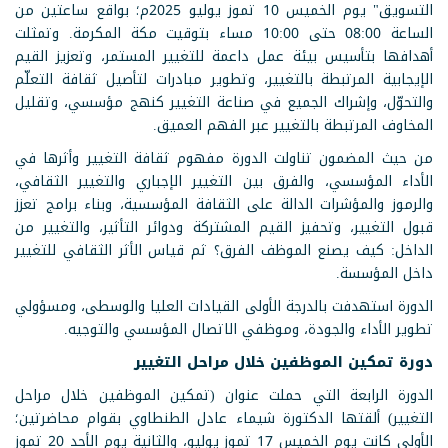
التسويق" يوم الخميس 10 تموز يوليو 2025م؛ بواقع ساعتين من
الساعة 08:00 حتى 10:00 مساء بتوقيت مكة المكرمة. وتمثلت
أهدافها بتأسيس بيئة عمل داعمة للتغيير المستمر، وتعزيز القيم
الإيجابية المرتبطة بالتغيير، وتطوير مبادرات لتأصيل ثقافة التعلّم
والتحوّل، وإشراك الجميع في صناعة التغيير كنهج مؤسسي، وتقليل
المخاوف المرتبطة بالتغيير عبر الفهم العميق.
من حيث المضمون تناولت الدورة مفهوم ثقافة التغيير وأثرها في
الأداء المؤسسي، والفرق بين التغيير الإجباري والتغيير الثقافي،
والرموز والمؤشرات الدالة على الثقافة المؤسسية، وبناء برامج تعزز
قبول التغيير، وتحفيز القيم المشتركة ودوائر التأثير، والتغيير من
الداخل: كيف يصنع الموظف الفرق؟ ثم قياس الأثر الثقافي للتغيير
داخل المؤسسة.
الدورة استهدفت بالدرجة الأولى القيادات العليا والوسطى، ومسؤولي
تطوير الأداء والجودة، وموظفي الاتصال المؤسسي والتوجيه.
دورة تمكين الموظفين خلال مراحل التغيير
الدورة الرابعة التي حملت عنوان (تمكين الموظفين خلال مراحل
التغيير) ألقتها الدكتورة شيماء عادل الطنطاوي بقوام محاضرتين؛
الأولى كانت يوم الخميس 17 تموز يوليو، والثانية يوم الأحد 20 تموز