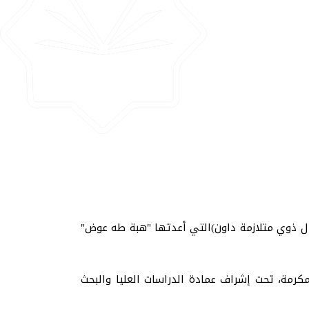
طفال ذوي متلازمة داون)التي أعدتها "هبة طه عوض"
 الحادية عشرة صباحًا بتوقيت مكة المكرمة، تحت إشراف عمادة الدراسات العليا والبحث