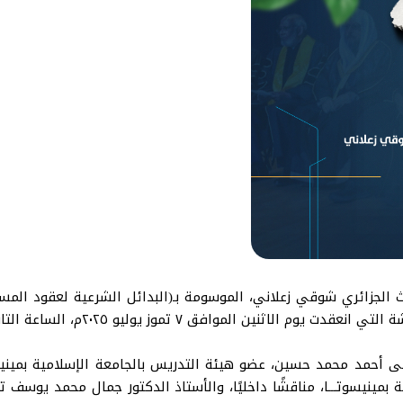
حث الجزائري شوقي زعلاني، الموسومة بـ(البدائل الشرعية لعقود المس
 تموز يوليو ٢٠٢٥م، الساعة التاسعة مساءً بتوقيت مكة المكرمة.
 أحمد محمد حسين، عضو هيئة التدريس بالجامعة الإسلامية بمينيسوت
مينيسوتـــا، مناقشًا داخليًا، والأستاذ الدكتور جمال محمد يوسف ت