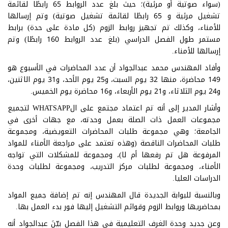
(سواء صوتية أو مرئية)؛ حيث بلغ عدد الروابط 65 رابطًا لقائمة
تشغيل مرئية و 65 رابطًا لقائمة تشغيل صوتية) وتم إرسالها
للأمناء، وكذلك تم تجهيز روابط الزوم (كل مادة على حدة) برابط
مستمر طول الفصل الدراسي (بلغ عدد الروابط 160 رابطًا) وتم
إرسالها للأمناء.
وأفاد المهندس محمد عبدالجواد أن عدد المحاضرات في الأسبوع هو
149 محاضرة، منها 32 يوم السبت، و25 يوم الأحد، و31 يوم الاثنين،
و24 يوم الثلاثاء، و21 يوم الأربعاء، و16 محاضرة يوم الخميس.
وأشار المدير إلى أنه تم اعتماد مجتمع على الWHATSAPP لتجميع
مجموعات العمل ذات الصلة بعمل وحدته، مع جهات أخرى في
الجامعة؛ وهي مجموعة طلبات المحاضرات التعويضية، ومجموعة
طلبات المحاضرات الناقصة (وهذه تعتمد على مراجعة الأمناء للمواد
المرفوعة هل تم رفعها أم لا)، ومجموعة للمشكلات التي تواجه
الأمناء، ومجموعة لطلبات مركز التدريب، ومجموعة لطلبات وحدة
الدراسات العليا.
وبالنسبة للبوابة الجديدة قال المهندس إنه تم إضافة جميع المواد
بمحاضريها وروابط الزوم وقوائم التشغيل إليها فور بدء العمل بها.
وعن جديد وحدة الغرف التعليمية في هذا الفصل بيّنَ عبدالجواد أنه