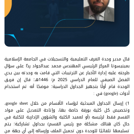
قال مدير وحدة الغرف التعليمية والتسجيلات في الجامعة الإسلامية
بمينيسوتا المركز الرئيسي المهندس محمد عبدالجواد ردًا على سؤال
طرحته عليه إدارة الأخبار عن الترتيبات التي قامت به وحدته بين يدي
الفصل الصيفي للعام الدراسي 2025 م/ 1446هـ؛ قال إن فريق
الوحدة قام أولًا بتجهيز الجداول الدراسية؛ موضحًا أنه تم استخدام
أدوات (google) في :
1) إرسال الجداول المبدئية لرؤساء الأقسام من خلال google sheet،
وتخصيص كل كلية بورقة خاصة بها، وإتاحة التعديل على مواد
القسم فقط لرئيسه (أو لعميد الكلية والشؤون الإدارية للكلية في
حال كان هنالك مشكلة مع رئيس القسم) بجداول تشاركية؛ يتم
تسليمها تلقائيًا للوحدة دون تحميل الملف وإرساله إلى أي جهة من