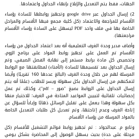
الجهات، فقط يتم التعديل والإبلاغ بإنهاء الجداول واعتمادها.
2) إرسال الجداول عبر google drive وتجهيز روابطها للسادة رؤساء
الأقسام للمراجعة والاعتماد (كل كلية مجمع فيها الأقسام والمراحل
الخاصة بها في ملف واحد PDF ليسهل على السادة رؤساء الأقسام
مراجعتها).
وأضاف مدير وحدة الغرف التعليمية أنه بعد اعتماد الجداول من رؤساء
الأقسام تم العمل على تجهيز روابط المواد على برنامج الزوم،
وتخصيص كل مادة برابط مستمر إلى نهاية الفصل الصيفي، وتم
إرسال الجداول بعد تقسيمها للسادة (الأمناء) لمطابقتها مع الروابط
المرسلة لهم من خلال وحدة الغرف (البالغ عددها 160 تقريبًا) وأيضا
لتمكنهم من إرسال الجداول بكل سهولة ويسر للطلاب (علمًا أنه يتم
إرسال الجداول على الروابط بصيغ "صور – pdf")، وكذلك تم عمل
إحصائيات تلقائية لتبيين المواعيد المتاحة في الغرف؛ للاختيار منها
بكل سهولة وهذا يعمل على تقليل الرسائل ذهابًا وإياباً للسؤال عن
إتاحة الغرف وعدم إتاحتها، وتم تعديل كل طلبات التعديل الخاصة
بالمواد المرسلة من رؤساء الأقسام.
وتابع م. عبدالجواد : تم تجهيز روابط قوائم التشغيل للأقسام (كل
مرحلة على حدة) بحيث يسهل الوصول إلى المحاضرة بشكل يومي