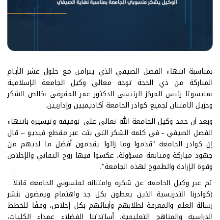
بمناسبة انتهاء الفصل الصيفي الذي يتزامن مع حلول عشر الأيام
المباركة من ذي الحجة توجه معالي وكيل الجامعة الإسلامية
بمنيسوتا رئيس المركز الرئيسي الدكتور عمر المقرمي بخالص الشكر
وجزيل الامتنان لجميع كوادر الجامعة أكاديميين وإداريين.
وبعد أن حمد وكيل الجامعة الله تعالى على توفيقه وتيسيره بانتهاء
الفصل الصيفي - في كلمة الشكر التي بثت عبر مقطع فيديو – قال
إن كوادر الجامعة "قدموا وما زالوا يقدمون أفضل ما لديهم من
جهود مباركة ومتابعة مسؤولة، عكسوا فيها روح التفاني والإخلاص
وقوة الإرادة والطموح لهذه الجامعة".
ثم عبر وكيل الجامعة عن شكره وامتنانه لمنسوبي الجامعة قائلاً :
(كوادرنا التدريسية الذين يعطون بكل جد واهتمام ويمضون بنشر
رسالة العلم والمعرفة لطلابهم وأبنائهم بكل إخلاص، وفقًا للخطط
الدراسية والمناهج التعليمية، أساتذتنا الفضلاء عمداء الكليات،