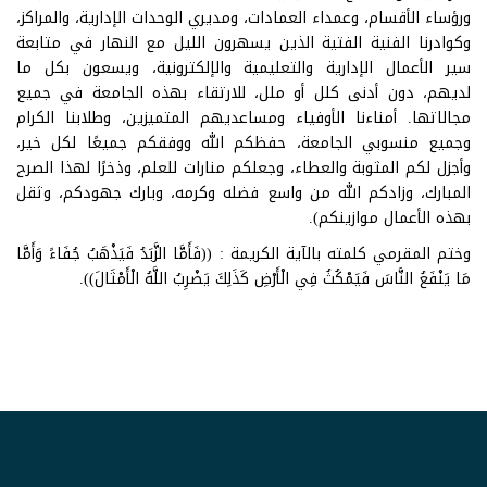
ورؤساء الأقسام، وعمداء العمادات، ومديري الوحدات الإدارية، والمراكز،
وكوادرنا الفنية الفتية الذين يسهرون الليل مع النهار في متابعة
سير الأعمال الإدارية والتعليمية والإلكترونية، ويسعون بكل ما
لديهم، دون أدنى كلل أو ملل، للارتقاء بهذه الجامعة في جميع
مجالاتها. أمناءنا الأوفياء ومساعديهم المتميزين، وطلابنا الكرام
وجميع منسوبي الجامعة، حفظكم الله ووفقكم جميعًا لكل خير،
وأجزل لكم المثوبة والعطاء، وجعلكم منارات للعلم، وذخرًا لهذا الصرح
المبارك، وزادكم الله من واسع فضله وكرمه، وبارك جهودكم، وثقل
بهذه الأعمال موازينكم).
وختم المقرمي كلمته بالآية الكريمة : ((فَأَمَّا الزَّبَدُ فَيَذْهَبُ جُفَاءً وَأَمَّا
مَا يَنْفَعُ النَّاسَ فَيَمْكُثُ فِي الْأَرْضِ كَذَلِكَ يَضْرِبُ اللَّهُ الْأَمْثَالَ)).