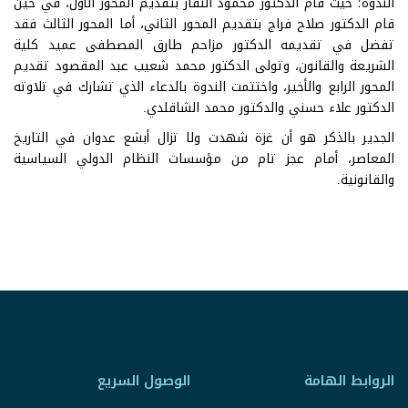
الندوة؛ حيث قام الدكتور محمود النفار بتقديم المحور الأول، في حين
قام الدكتور صلاح فراج بتقديم المحور الثاني، أما المحور الثالث فقد
تفضل في تقديمه الدكتور مزاحم طارق المصطفى عميد كلية
الشريعة والقانون، وتولى الدكتور محمد شعيب عبد المقصود تقديم
المحور الرابع والأخير، واختتمت الندوة بالدعاء الذي تشارك في تلاوته
الدكتور علاء حسني والدكتور محمد الشاقلدي.
الجدير بالذكر هو أن غزة شهدت ولا تزال أبشع عدوان في التاريخ
المعاصر، أمام عجز تام من مؤسسات النظام الدولي السياسية
والقانونية.
الروابط الهامة
الوصول السريع