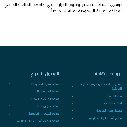
موسى، أستاذ التفسير وعلوم القرآن في جامعة الملك خالد في
المملكة العربية السعودية، مناقشا خارجياً.
الروابط الهامة
الوصول السريع
تسجيل الجامعة لدى موقع الحكومة
عمادة تقنية المعلومات
الامريكية
عمادة الدراسات العليا
مجلة الجامعة
عمادة القبول والتسجيل
المكتبة الرقمية
عمادة شؤون الطلاب
صحيفة صدى الجامعة
عمادة الشؤون الأكاديمية
مواقع أعضاء هيئة التدريس
عمادة شؤون أعضاء هيئة التدريس