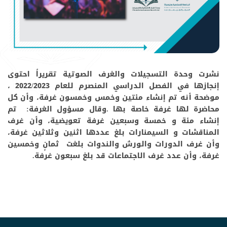
نشرت وحدة التسجيلات والغرف الصوتية تقريراً احتوى
إنجازها في الفصل الدراسي المنصرم للعام 2022/2023 ،
موضحة أنه تم إنشاء مئتين وخمس وخمسون غرفة، وأن كل
محاضرة لها غرفة خاصة بها .وقال مسؤول الغرفة: تم
إنشاء مئة و خمسة وسبعين غرفة تعويضية، وأن غرف
المناقشات و السيمنارات بلغ عددها اثنين وثلاثين غرفة،
وأن غرف الدورات والورش والندوات بلغت ثمانٍ وخمسين
غرفة، وأن عدد غرف الاجتماعات قد بلغ سبعون غرفة.