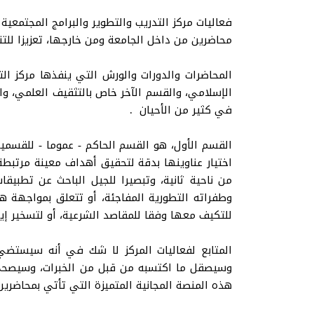
فعاليات مركز التدريب والتطوير والبرامج المجتمعي
محاضرين من داخل الجامعة ومن خارجها، تعزيزا للتنوي
المحاضرات والدورات والورش التي ينفذها مركز ال
الإسلامي، والقسم الآخر خاص بالتثقيف العلمي، والث
في كثير من الأحيان .
القسم الأول، هو القسم الحاكم - عموما - للقسم
اختيار عناوينها بدقة لتحقيق أهداف معينة مرتبطة
من ناحية ثانية، وتبصيرا للجيل الباحث عن تطبي
وطفراته التطورية المفاجئة، أو تتعلق بمواجهة هذا
للتكيف معها وفقا للمقاصد الشرعية، أو لتسخير إيجا
المتابع لفعاليات المركز لا شك في أنه سيستضي
وسيصقل ما اكتسبه من قبل من الخبرات، وسيصحح،
هذه المنصة المجانية المتميزة التي تأتي بمحاضر