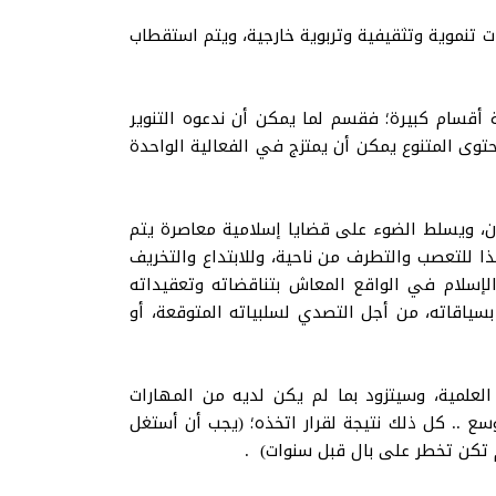
ت تنموية وتثقيفية وتربوية خارجية، ويتم استقطاب
 أقسام كبيرة؛ فقسم لما يمكن أن ندعوه التنوير
محتوى المتنوع يمكن أن يمتزج في الفعالية الواحدة
ن، ويسلط الضوء على قضايا إسلامية معاصرة يتم
ا للتعصب والتطرف من ناحية، وللابتداع والتخريف
لإسلام في الواقع المعاش بتناقضاته وتعقيداته
 بسياقاته، من أجل التصدي لسلبياته المتوقعة، أو
علمية، وسيتزود بما لم يكن لديه من المهارات
.. كل ذلك نتيجة لقرار اتخذه؛ (يجب أن أستغل
 تكن تخطر على بال قبل سنوات) .