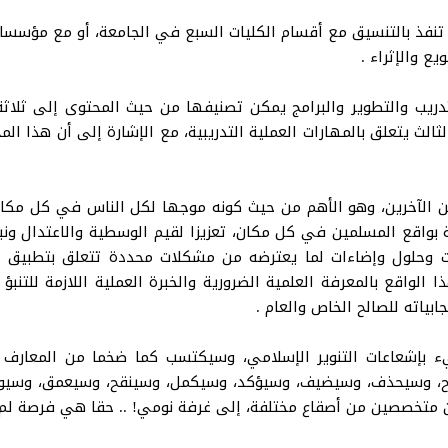
ة تنفذ بالتنسيق مع أقسام الكليات السبع في الجامعة، أو مع مؤسسا
ع والإثراء .
تدريب والتطوير والبرامج يمكن تصنيفها من حيث المحتوى إلى ثلاثة
الث يتعلق بالمهارات العملية التدريبية، مع الإشارة إلى أن هذا ال
ين الآخرين، وهو الأهم من حيث كونه موجها لكل الناس في كل مكا
 بواقع المسلمين في كل مكان، تعزيزا لقيم الوسطية والاعتدال ونبذ
قات وحلول وإضاءات لما يعترضه من مشكلات محددة تتعلق بتطبيق ا
 الواقع بالمعرفة العلمية الضرورية والخبرة العملية اللازمة للتنبؤ
بياته للصالح الخاص والعام .
ء بإشعاعات التنوير الإسلامي، وسيكتسب كما ضخما من المعارف ال
 وسيحذف، وسيضيف، وسيؤكد، وسيكمل، وسينقح، وسيعمق، وسيوسع 
ين متخصصين من أصقاع مختلفة، إلى غرفة نومي! .. حقا هي فرصة لم