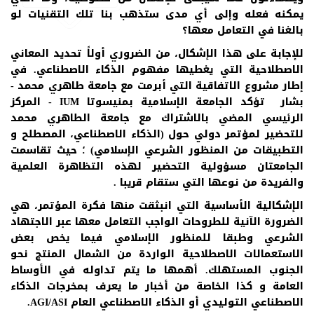
يمكنه فعله وإلى أي مدى ستذهب بنا تلك التقنيات لو
بالغنا في التعامل معها؟
للإجابة على هذا الإشكال، من الضروري أولاً تحديد المعاني
الاصطلاحية التي يغطيها مفهوم الذكاء الاصطناعي. في
إطار مشروع الاتفاقية التي أبرمت مع جامعة طاهري محمد -
بشار تؤكد الجامعة الإسلامية بمنيسوتا IUM - المركز
الرئيسي المضي بالاشتراك مع جامعة الطاهري محمد
للتحضير لمؤتمر دولي حول (الذكاء الاصطناعي، المصطلح و
التطبيقات من المنظور الشرعي الإسلامي) ؛ حيث تقاسمت
الجامعتان مسؤولية التحضير لهذه التظاهرة العلمية
والفريدة من نوعها التي ستقام قريبا .
الإشكالية الأساسية التي انبثقت منها فكرة المؤتمر، هي
الضرورة الآنية للطروحات الواجب التعامل معها عبر الاجتهاد
الشرعي وطبقا للمنظور الإسلامي فيما يخص بعض
الاستعمالات الاصطلاحية الواردة من الشمال المنتج نحو
الجنوب المستهلك. أهمها ما يتم تداوله في الأوساط
العامة و كذا الخاصة من أخبار ما يعرف بمخرجات الذكاء
الاصطناعي التوليدي أو الذكاء الاصطناعي العام AGI/ASI.