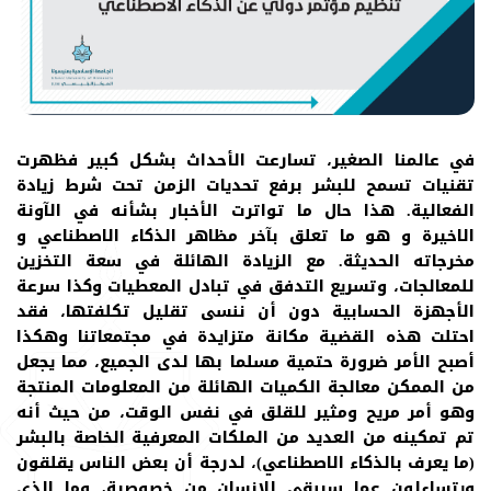
في عالمنا الصغير، تسارعت الأحداث بشكل كبير فظهرت
تقنيات تسمح للبشر برفع تحديات الزمن تحت شرط زيادة
الفعالية. هذا حال ما تواترت الأخبار بشأنه في الآونة
الاخيرة و هو ما تعلق بآخر مظاهر الذكاء الاصطناعي و
مخرجاته الحديثة. مع الزيادة الهائلة في سعة التخزين
للمعالجات، وتسريع التدفق في تبادل المعطيات وكذا سرعة
الأجهزة الحسابية دون أن ننسى تقليل تكلفتها، فقد
احتلت هذه القضية مكانة متزايدة في مجتمعاتنا وهكذا
أصبح الأمر ضرورة حتمية مسلما بها لدى الجميع، مما يجعل
من الممكن معالجة الكميات الهائلة من المعلومات المنتجة
وهو أمر مريح ومثير للقلق في نفس الوقت، من حيث أنه
تم تمكينه من العديد من الملكات المعرفية الخاصة بالبشر
(ما يعرف بالذكاء الاصطناعي)، لدرجة أن بعض الناس يقلقون
ويتساءلون عما سيبقى للإنسان من خصوصية، وما الذي