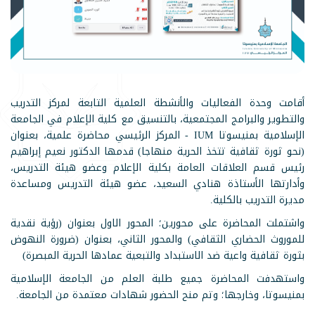
أقامت وحدة الفعاليات والأنشطة العلمية التابعة لمركز التدريب
والتطوير والبرامج المجتمعية، بالتنسيق مع كلية الإعلام في الجامعة
الإسلامية بمنيسوتا IUM - المركز الرئيسي محاضرة علمية، بعنوان
(نحو ثورة ثقافية تتخذ الحرية منهاجا) قدمها الدكتور نعيم إبراهيم
رئيس قسم العلاقات العامة بكلية الإعلام وعضو هيئة التدريس،
وأدارتها الأستاذة هنادي السعيد، عضو هيئة التدريس ومساعدة
مديرة التدريب بالكلية.
واشتملت المحاضرة على محورين؛ المحور الاول بعنوان (رؤية نقدية
للموروث الحضاري الثقافي) والمحور الثاني، بعنوان (ضرورة النهوض
بثورة ثقافية واعية ضد الاستبداد والتبعية عمادها الحرية المبصرة)
واستهدفت المحاضرة جميع طلبة العلم من الجامعة الإسلامية
بمنيسوتا، وخارجها؛ وتم منح الحضور شهادات معتمدة من الجامعة.