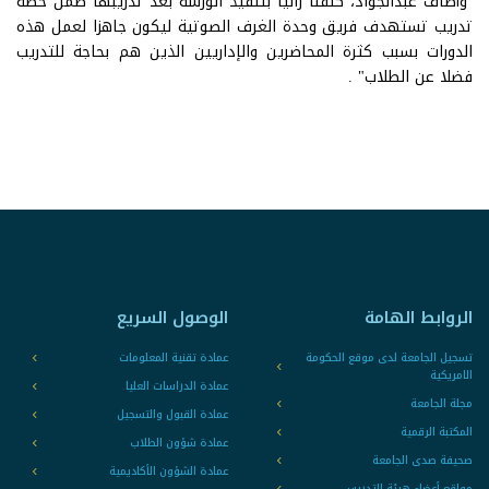
وأضاف عبدالجواد، كلفنا رانيا بتنفيذ الورشة بعد تدريبها ضمن خطة
تدريب تستهدف فريق وحدة الغرف الصوتية ليكون جاهزا لعمل هذه
الدورات بسبب كثرة المحاضرين والإداريين الذين هم بحاجة للتدريب
فضلا عن الطلاب" .
الروابط الهامة
الوصول السريع
تسجيل الجامعة لدى موقع الحكومة
عمادة تقنية المعلومات
الامريكية
عمادة الدراسات العليا
مجلة الجامعة
عمادة القبول والتسجيل
المكتبة الرقمية
عمادة شؤون الطلاب
صحيفة صدى الجامعة
عمادة الشؤون الأكاديمية
مواقع أعضاء هيئة التدريس