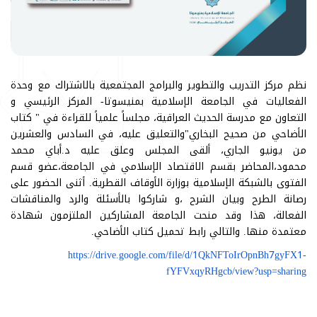
نظم مركز التدريب والتطوير والبرامج المجتمعية بالاشتراك مع وحدة
الفعاليات في الجامعة الإسلامية بمنيسوتا- المركز الرئيسي و
التعاون مع مدرسة الحديث العراقية، مجلساً علمياً للقراءة في " كتاب
الأضاحي من صحيح البخاري"والتعليق عليه، في السادس والعشرين
من يونيو الجاري، ألقى المجلس وعلق عليه د.أباي محمد
محمود،المحاضر بقسم الاقتصاد الإسلامي في الجامعة،عضو قسم
الفتوى بالشبكة الإسلامية بوزارة الأوقاف القطرية. أثنى الحضور على
رصانة الطرح وبيان الشرح ،و شاركوا بالأسئلة والرد والمناقشات
الفعالة، هذا وقد منحت الجامعة المشاركين الملتزمون شهادة
معتمدة منها. والتالي رابط تحميل كتاب الأضاحي.
https://drive.google.com/file/d/1QkNFToIrOpnBh7gyFX1-
fYFVxqyRHgcb/view?usp=sharing