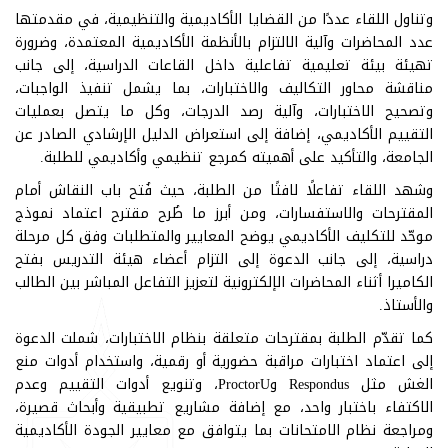
وتناول اللقاء عددًا من القضايا الأكاديمية والتنظيمية، في مقدمتها
عدد المحاضرات وآلية الالتزام بالأنظمة الأكاديمية المعتمدة، وضرورة
تهيئة بيئة تعليمية تفاعلية داخل القاعات الدراسية، إلى جانب
مناقشة محاور التكاليف والاختبارات، بما يشمل تنفيذ الواجبات،
وتصحيح الاختبارات، وآلية رصد الدرجات، وكل ما يتصل بعمليات
التقييم الأكاديمي، إضافة إلى استعراض الدليل الإرشادي الصادر عن
الجامعة، والتأكيد على أهميته كمرجع تنظيمي وأكاديمي للطلبة.
وشهد اللقاء تفاعلًا لافتًا من الطلبة، حيث فُتح باب النقاش أمام
المقترحات والاستفسارات، ومن أبرز ما طُرح مقترح اعتماد نموذج
موحّد للتكليف الأكاديمي يوضح المعايير والمتطلبات وفق كل مرحلة
دراسية، إلى جانب الدعوة إلى التزام أعضاء هيئة التدريس بفتح
الكاميرا أثناء المحاضرات الإلكترونية لتعزيز التفاعل المباشر بين الطالب
والأستاذ.
كما تقدّم الطلبة بمقترحات متعلقة بنظام الاختبارات، شملت الدعوة
إلى اعتماد اختبارات مراقبة حضورية أو رقمية، واستخدام أدوات منع
الغش مثل Respondus وProctorU، وتنويع أدوات التقييم وعدم
الاكتفاء باختبار واحد، مع إضافة مشاريع تطبيقية وأبحاث قصيرة،
ومراجعة نظام الامتحانات بما يتوافق مع معايير الجودة الأكاديمية