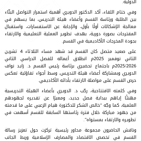
الدولية.
وفي ختام اللقاء، أكد الدكتور الدويري أهمية استمرار التواصل البنّاء
بين الطلبة ورئاسة القسم وأعضاء هيئة التدريس، بما يسهم في
معالجة الإشكالات أولًا بأول، والإجابة عن الاستفسارات، واستقبال
المقترحات بصورة دورية، بهدف تطوير العملية التعليمية والارتقاء
بجودة المخرجات الأكاديمية في القسم.
على صعيد متصل كان القسم قد شهد مساء الثلاثاء 4 تشرين
الثاني نوفمبر 2025م انطلاق أعماله للفصل الدراسي الثاني
2025/2026م باجتماع تحضيري برئاسة رئيس القسم د. زايد نواف
الدويري وبمشاركة أعضاء هيئة التدريس، وسط أجواء تفاؤلية تعكس
حرص القسم على مواصلة الارتقاء بأدائه الأكاديمي.
وفي كلمته الافتتاحية، رحّب د. الدويري بأعضاء الهيئة التدريسية
مهنئًا إياهم ببداية فصل جديد، ومعبرًا عن تقديره لجهودهم
العلمية، كما وجّه “خالص الشكر للدكتورة هيام الزعبي على ما قدمته
من جهود مباركة خلال فترة رئاستها السابقة للقسم أسهمت في
تطويره والارتقاء بمستواه”.
وناقش الحاضرون مجموعة محاور رئيسية تركزت حول تعزيز رسالة
القسم في تخصص الاقتصاد والمصارف الإسلامية وربط الجانب