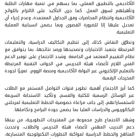
الأكاديمي بالتطبيق العملي، بما يسهم في تنمية مهارات الطلبة
وتأهيلهم لسوق العمل. كما جرى التأكيد على الالتزام باللوائح
الأكاديمية وانتظام المحاضرات وفق الجداول المعتمدة، وعدم إجراء أي
تعديل عليها إلا للضرورة القصوى وبما يضمن انسيابية العملية
التعليمية.
وتطرّق النقاش كذلك إلى تنظيم التكاليف الدراسية، والتعليمات
المرتبطة بتنفيذ الاختبارات وتصحيحها ورصد نتائجها، بما يتوافق مع
نظام التقييم المعتمد في الجامعة. وشدد الاجتماع على توفير الدعم
الفني اللازم لأعضاء هيئة التدريس في الجوانب التقنية المرتبطة
بالتعليم الإلكتروني عبر البوابة الأكاديمية ومنصة الزووم، تعزيزًا لجودة
المخرجات الرقمية.
كما أبرز الاجتماع أهمية تطوير قنوات التواصل المستمر مع الطلاب
عبر الوسائل الرسمية للكلية والقسم، وتأكيد الاستجابة السريعة
لاستفساراتهم، إلى جانب مراعاة خصوصية الخطط التعليمية لمرحلتي
البكالوريوس والدراسات العليا بما يضمن جودة البرامج وتكاملها.
وشهد الاجتماع طرح مجموعة من المقترحات التطويرية، من بينها
دعم التدريب المهني لأعضاء هيئة التدريس والطلاب، وتحديث
المناهج والخطط الدراسية لمواكبة التطورات التكنولوجية المتسارعة،