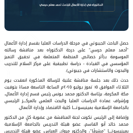
حصل الباحث الجيبوتي في مرحلة الدراسات العليا بقسم إدارة الأعمال
"أحمد معلم حرسي" على درجة الدكتوراه بعد مناقشة رسالته
الموسومة بـ(أثر خصائص المنظمة المتعلمة في تحقيق التميز
المؤسسي في القيادة - دراسة تطبيقية على مركز السلام للتدريب
والبحوث والاستشارات في جيبوتي).
حدث ذلك بعد جلسة مناقشة علنية للرسالة المذكورة انعقدت يوم
الثلاثاء الموافق ١٥ تموز يوليو ٢٠٢٥م الساعة التاسعة مساءً بتوقيت
مكة المكرمة، برئاسة الدكتور محمد يونس رئيس قسم إدارة الأعمال،
وبإشراف عمادة الدراسات العليا والبحث العلمي بالمركـــز الرئيسي
بالجامعة الإسلامية بمينيسوتـــا كلية الاقتصاد وإدارة الأعمال.
وإضافة إلى الرئيس تكونت لجنة المناقشة من عضوية كلٍ من الدكتور
محمد خالد أبو القاسم، عضو هيئة التدريس بالجامعة الإسلامية
بمينيسوتـــا "مشرفًا"، والدكتور مروان العباس، عضو هيئة التدريس