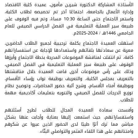
الأستاذة المشاركة الدكتورة شيرين مأمون، عميدة كلية الاقتصاد
وإدارة الأعمال بالجامعة، اجتماعًا آخر تم تخصيصه لطلاب الكلية،
واستمر الاجتماع حتى الساعة 10:30 مساءً، وتم فيه الوقوف على
طبيعة سير العملية التعليمية في الفصل الدراسي الصيفي للعام
الجامعي 1446هـ / 2024-2025م.
استهلت العميدة الاجتماع بكلمة ترحيبية لجميع الطلاب الحاضرين،
معربة عن سعادتها بلقائهم واستعدادها للإجابة عن استفساراتهم
كافة، ثم انتقلت لمناقشة الموضوعات المدرجة بخطة الاجتماع وأبرزها
الوقوف على طبيعة سير العملية التعليمية في الفصل الصيفي،
وذلك على رأس موضوعات أخرى قامت العميدة خلال مناقشتها
بالتعريف بمجلس الكلية، والتعريف بوظيفة نواب رؤساء الأقسام،
وبوظيفة أمناء الأقسام، وشرح آلية حضور المحاضرات، وتوضيح نظام
توزيع الدرجات للفصل الصيفي، والتنويه بتعليمات أكاديمية مهمة
للطلاب.
وأفسحت سعادة العميدة المجال للطلاب لطرح أسئلتهم
واستفساراتهم، حيث استمعت إليها بعناية وأجابت عنها بشكل
مباشر، مما ترك أثرًا طيبًا لدى الحضور الذين عبروا عن شكرهم
وامتنانهم على هذا اللقاء المثمر والتواصلي البنّاء.