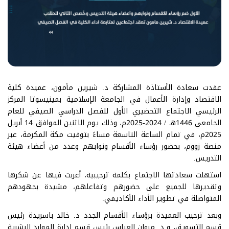
عقدت سعادة الأستاذة المشاركة د. شيرين مأمون، عميدة كلية
الاقتصاد وإدارة الأعمال في الجامعة الإسلامية بمينيسوتا المركز
الرئيسي الاجتماع التحضيري الأول للفصل الدراسي الصيفي للعام
الجامعي 1446هـ / 2024-2025م، وذلك يوم الاثنين الموافق 14 أبريل
2025م، في تمام الساعة التاسعة مساءً بتوقيت مكة المكرمة، عبر
منصة زووم، بحضور رؤساء الأقسام ونوابهم وعدد من أعضاء هيئة
التدريس.
استهلت سعادتها الاجتماع بكلمة ترحيبية، أعربت فيها عن شكرها
وتقديرها للجميع على حضورهم وتفاعلهم، مشيدة بجهودهم
المتواصلة في تطوير الأداء الأكاديمي.
وبعد ترحيب العميدة برؤساء الأقسام الجدد د. خالد باسريدة رئيس
قسم التسويق، و د. مروان العباس رئيس قسم إدارة الموارد البشرية