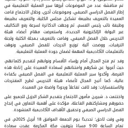
تم مناقشة عدد من الموضوعات أبرزها سير العملية التعليمية في
إطار الفصل الدراسي الصيفي، وموضوعات أخرى، وخلال الاجتماع قامت
العميدة بالتعريف بطبيعة تشكيل مجلس الكلية، والتعريف بطبيعة
وظيفة نائب رئيس القسم، ثم وجهت الدكاترة لسرعة رفع التكاليف
عبر البوابة الإلكترونية الجديدة، واستعرضت مهام أعضاء هيئة
التدريس خلال الفصل الصيفي، وقامت بالتعريف بـمجلة الكلية ولجنة
الترقيات، ووضحت آلية توزيع الدرجات للفصل الصيفي، ونوهت
بالتعليمات الأكاديمية المهمة لضمان جودة العملية التعليمية.
وقد تم فتح المجال أمام رؤساء الأقسام ونوابهم لتقديم كلماتهم،
حيث أعربوا عن شكرهم وامتنانهم لسعادة العميدة على إتاحة هذه
الفرصة، وأكدوا سير العملية التعليمية في الفصل الصيفي بكفاءة
عالية، كما أتيح المجال لأعضاء هيئة التدريس لطرح المقترحات
والاستفسارات؛ وقد لاقت تفاعلاً وردودًا واضحة من العميدة.
واختتمت د. شيرين مأمون الاجتماع بتقديم الشكر الجزيل للجميع على
حضورهم ومشاركتهم الفاعلة، مؤكدة على أهمية التعاون في إنجاح
الفصل الدراسي الصيفي وتحقيق الأهداف الأكاديمية المنشودة.
وفي وقت لاحق؛ تحديدًا يوم الجمعة الموافق 18 أبريل 2025م، في
تمام الساعة 9:00 مساءً بتوقيت مكة المكرمة عقدت سعادة