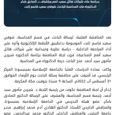
بعد المناقشة العلنية، لرسالة الباحث في قسم المحاسبة، شوقي
سعيد قاسم ثابت، الموسومة بـ(تطبيق الأنظمة الإلكترونية وأثره على
أداء المراجعة الداخلية - دراسة نظرية وميدانية على شركات هائل
سعيد أنعم الصناعية)، قررت لجنة المناقشة برئاسة الدكتورة شيرين
مأمون سيد أحمد، منح الباحث درجة الدكتوراه في المحاسبة.
وكانت عمادة الدراسات العليا بالجامعة الإسلامية بمينيسوتا المركز
الرئيسي، قد أشرفت على مناقشة رسالة الباحث يوم الأربعاء الموافق
31 أغسطس آب 2022م، الساعة ٩ مساءً بتوقيت مكة المكرمة.
يُذكر أن لجنة المناقشة تكونت من رئيسة اللجنة د. شيرين مأمون سيد
أحمد، رئيسة قسم المحاسبة، والمشرف على الرسالة الدكتور الصادق
بابكر، عضو هيئة التدريس في الجامعة الإسلامية بمنيسوتا،
والمناقش الخارجي الأستاذ الدكتور الهادي آدم محمد إبراهيم، مدير
جامعة النيلين، والمناقش الداخلي الدكتور محمد عبدالرحمن، عضو