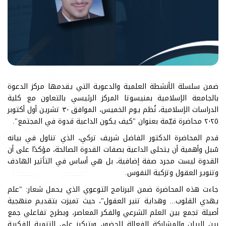
ضمن سلسلة الأنشطة العلمية والدعوية التي يقدمها مركز الدعوة
بالجامعة الإسلامية بمنيسوتا المركز الرئيسي بالتعاون مع كلية
الدراسات الإسلامية، نُظم يوم الخميس، الموافق ٣٠ تشرين أول أكتوبر
٢٠٢٥ محاضرة قيّمة بعنوان "كيف يكون الداعية قدوة في المجتمع".
قدم المحاضرة الدكتور الفاضل شريف تركي، الذي تناول في بيانه
سُبل وأهمية أن يتحلى الداعية بصفات القدوة الصالحة، مؤكدًا على أن
القدوة ليست مجرد صفة إضافية، بل هي أساس في التأثير الهادف
وتنوير العقول وتزكية النفوس.
جاءت هذه المحاضرة ضمن البرنامج التوعوي الذي يحمل شعار: "علم
يهدي القلوب... وهداية تنير العقول"، حيث تميزت بتقديم منهجية
أصيلة تجمع بين العلم الشرعي والفكر المعاصر، وبطرح تفاعلي جمع
بين البيان والمشاركة الفعالة للحضور، وبتركيز على التنمية الفكرية