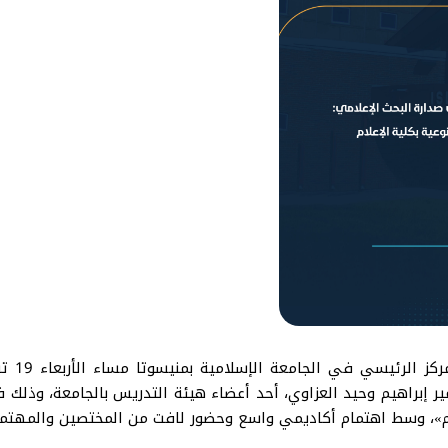
ير إبراهيم وحيد العزاوي، أحد أعضاء هيئة التدريس بالجامعة، وذلك ف
وم»، وسط اهتمام أكاديمي واسع وحضور لافت من المختصين والمهتمين