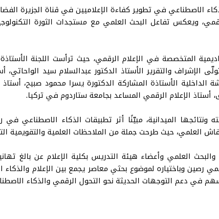
كاء الاصطناعي في تطوير كفاءة الإعلاميين في قناة الجزيرة الفضائية
رقمي، ويعكس تفاعل البحث العلمي مع مستجدات الثورة التكنولوجي
كاديمية المتخصصة في الإعلام الرقمي، حيث ترأست اللجنة الأستاذ
 تولّى الإشراف والتقرير الأستاذ الدكتور عبدالسلام سيد الواحاتي، أ
 الداخلية الأستاذة المشاركة الدكتورة يسرا محمود صبيح، أستاذ ال
 أستاذ الإعلام الرقمي المساعد بجامعة ستاردوم في تركيا.
سته ونتائجها الميدانية، مبيّنًا أثر تطبيقات الذكاء الاصطناعي في 
نقاش العلمي، حيث طرحت جملة من الملاحظات العلمية والتقويمية التي
 والبحث العلمي وأعضاء هيئة التدريس بكلية الإعلام عن بالغ تهاني
مي رصين وباختياره لموضوع بحثي معاصر يجمع بين الإعلام والذكاء
سهم في دعم التوجهات الحديثة نحو التحول الرقمي والذكاء الاصطن