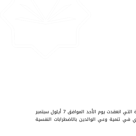
حصلت الباحثة في قسم علم النفس التربوي "عُلا علي عبدالعظيم عبدالتواب" على درجة الماجستير عقب الجلسة العلنية التي انعقدت يوم الأحد الموافق 7 أيلول سبتمبر
دي في تنمية وعي الوالدين بالاضطرابات النفسية