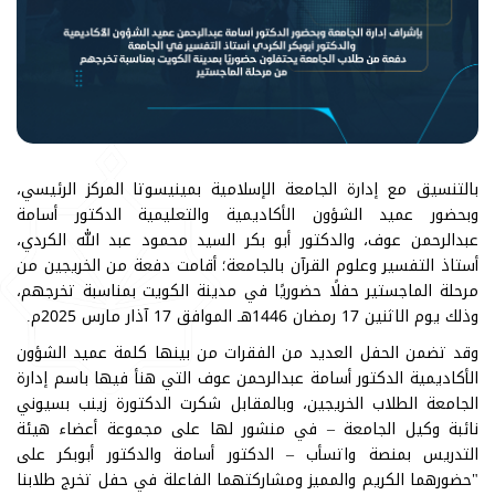
بالتنسيق مع إدارة الجامعة الإسلامية بمينيسوتا المركز الرئيسي،
وبحضور عميد الشؤون الأكاديمية والتعليمية الدكتور أسامة
عبدالرحمن عوف، والدكتور أبو بكر السيد محمود عبد الله الكردي،
أستاذ التفسير وعلوم القرآن بالجامعة؛ أقامت دفعة من الخريجين من
مرحلة الماجستير حفلًا حضوريًا في مدينة الكويت بمناسبة تخرجهم،
وذلك يوم الاثنين 17 رمضان 1446هـ الموافق 17 آذار مارس 2025م.
وقد تضمن الحفل العديد من الفقرات من بينها كلمة عميد الشؤون
الأكاديمية الدكتور أسامة عبدالرحمن عوف التي هنأ فيها باسم إدارة
الجامعة الطلاب الخريجين، وبالمقابل شكرت الدكتورة زينب بسيوني
نائبة وكيل الجامعة – في منشور لها على مجموعة أعضاء هيئة
التدريس بمنصة واتسأب – الدكتور أسامة والدكتور أبوبكر على
"حضورهما الكريم والمميز ومشاركتهما الفاعلة في حفل تخرج طلابنا