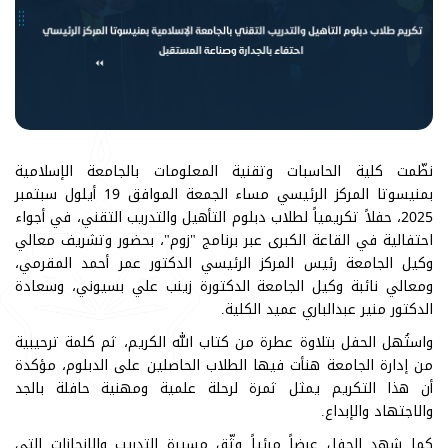
نظّمت كلية الحاسبات وتقنية المعلومات بالجامعة الإسلامية
بمنيسوتا المركز الرئيسي مساء الجمعة الموافق 19 أيلول سبتمبر
2025، حفلاً تكريمياً لطلاب دبلوم التأهيل والتدريب التقني، في أجواء
احتفالية في القاعة الكبرى عبر برنامج "زوم"، بحضور وتشريف معالي
وكيل الجامعة رئيس المركز الرئيسي الدكتور عمر أحمد المقرمي،
ومعالي نائبة وكيل الجامعة الدكتورة زينب علي بسيوني، وسعادة
الدكتور منير عبدالباري عميد الكلية.
واستُهل الحفل بتلاوة عطرة من كتاب الله الكريم، ثم كلمة ترحيبية
من إدارة الجامعة هنأت فيها الطلاب الحاصلين على الدبلوم، مؤكدة
أن هذا التكريم يمثل ثمرة لرحلة علمية ومهنية حافلة بالجد
والاجتهاد والإبداع.
كما شهد الحفل عرضاً مرئياً وثّق مسيرة التدريب والإنجازات التي