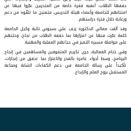
حققها الطلاب، أعقبه فقرة خاصة من المتدربين عبّروا فيها عن
امتنانهم للجامعة وأعضاء هيئة التدريس، مثمنين ما تلقّوه من دعم
ورعاية خلال فترة دراستهم.
وقد ألقت معالي الدكتورة زينب علي بسيوني نائبة وكيل الجامعة
كلمة عبّرت فيها عن اعتزازها بما حققه الطلاب من نجاح، وحثتهم
على مواصلة مسيرة التميز في حياتهم العملية والمهنية.
وفي ختام الفعالية، جرى تكريم المتفوقين والمساهمين في إنجاح
البرنامج، وسط أجواء غامرة بالفخر والاعتزاز بما تحقق من إنجازات،
تأكيداً على رسالة الجامعة في دعم الكفاءات الشابة وصناعة
المستقبل بروح العلم والإبداع.