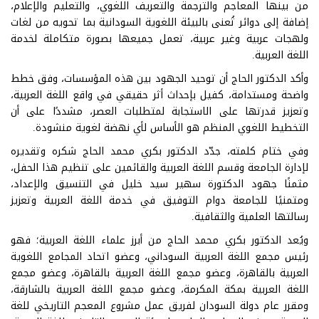
من بينها المعاجم والترجمة والتعريف اللغوي، والتعليم والإعلام،
إضافة إلى دوائر تُعنى بالبيئة اللغوية السودانية بما تحويه من لغات
ولهجات عربية وغير عربية، تعمل جميعها بصورة متكاملة لخدمة
اللغة العربية.
وأكد الدكتور الحاج أن توحيد الجهود بين هذه المؤسسات، وفق خطط
واضحة ومستدامة، كفيل بإحداث أثر حقيقي في واقع اللغة العربية،
وتعزيز قدرتها على الاستجابة لمتطلبات العصر، مشددًا على أن
التخطيط اللغوي المنظم هو الأساس لأي نهضة لغوية منشودة.
وفي ختام كلمته، جدّد الدكتور بكري محمد الحاج شكره وتقديره
لإدارة الجامعة وقسم اللغة العربية والقائمين على تنظيم هذا الحفل،
مثمنًا جهود الدكتورة سهير سيد خليل في التنسيق والإعداد،
ومتمنيًا للجامعة دوام التوفيق في خدمة اللغة العربية وتعزيز
رسالتها العلمية والثقافية.
ويُعد الدكتور بكري محمد الحاج من أبرز علماء اللغة العربية؛ فهو
رئيس مجمع اللغة العربية السوداني، وعضو اتحاد المجامع اللغوية
العربية بالقاهرة، وعضو مجمع اللغة العربية بالقاهرة، وعضو مجمع
اللغة العربية بمكة المكرمة، وعضو مجمع اللغة العربية بالشارقة،
ومقرر عام دولة السودان لفريق عمل مشروع المعجم التاريخي للغة