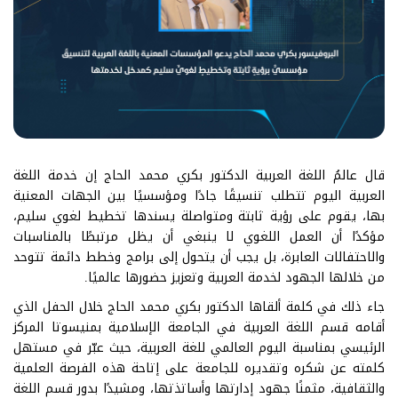
قال عالمُ اللغة العربية الدكتور بكري محمد الحاج إن خدمة اللغة
العربية اليوم تتطلب تنسيقًا جادًا ومؤسسيًا بين الجهات المعنية
بها، يقوم على رؤية ثابتة ومتواصلة يسندها تخطيط لغوي سليم،
مؤكدًا أن العمل اللغوي لا ينبغي أن يظل مرتبطًا بالمناسبات
والاحتفالات العابرة، بل يجب أن يتحول إلى برامج وخطط دائمة تتوحد
من خلالها الجهود لخدمة العربية وتعزيز حضورها عالميًا.
جاء ذلك في كلمة ألقاها الدكتور بكري محمد الحاج خلال الحفل الذي
أقامه قسم اللغة العربية في الجامعة الإسلامية بمنيسوتا المركز
الرئيسي بمناسبة اليوم العالمي للغة العربية، حيث عبّر في مستهل
كلمته عن شكره وتقديره للجامعة على إتاحة هذه الفرصة العلمية
والثقافية، مثمنًا جهود إدارتها وأساتذتها، ومشيدًا بدور قسم اللغة