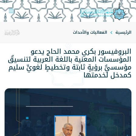
الرئيسية
الفعاليات والأحداث
البروفيسور بكري محمد الحاج يدعو
المؤسسات المعنية باللغة العربية لتنسيقٌ
مؤسسيٌّ برؤيةٍ ثابتة وتخطيطٍ لغويٍّ سليم
كمدخل لخدمتها