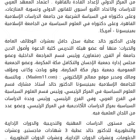
من المركز الدولي لإعداد القادة بالقاهرة . اعتماد المعهد العربي
للدراسات والاتحاد الأفرو آسيوي للقانون الدولي وتسوية المنازعات،
وعلى دكتوراه في السياسة الشرعية من جامعة الدراسات الإسلامية
القاهرة، وعلى دكتوراه في العلوم السياسية من الجامعة الإسلامية
بمينيسوتا - أمريكا.
ولدى الدكتور خالد عطية سجل حافل بعشرات الوظائف العامة
والخبرات؛ منها أنه عضو هيئة التدريس كلية الدعوة وأصول الدين
جامعة أم القرى (متعاون)، ورئيس قسم المراجعة الداخلية وعضو
مجلس إدارة جمعية الإحسان والتكافل مكة المكرمة، وعضو الجمعية
العمومية جمعية جوار مكة المكرمة، وهو وباحث وكاتب ومؤلف
ومالك ومدير موقع معالم الإلكتروني : (Maalem11.com) . وبالنسبة
للجامعة الإسلامية بمينيسوتا الدكتور خالد أستاذ مشارك قسم
العلوم السياسية في المركز الرئيسي، ورئيس قسم العلوم السياسية
في الفرع العربي، وفي الفرع الرئيسي، ورئيس وحدة الدراسات
السياسية بمركز الدراسات الأكاديمية في المركز الرئيسي، وعضو عدد
من اللجان العلمية فيه.
على مستوى الدراسات المهنية والتدريبية والدورات الإدارية
والتطويرية للدكتور خالد عطية 3 شهادات ماجستير، وعشرات
الدبلومات، وعشرات الدورات الإدارية، وعشرات الدورات التطويرية ..