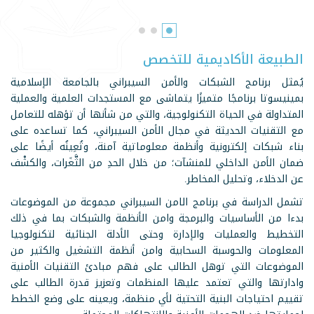
الطبيعة الأكاديمية للتخصص
يُمثل برنامج الشبكات والأمن السيبراني بالجامعة الإسلامية
بمينيسوتا برنامجًا متميزًا يتماشى مع المستجدات العلمية والعملية
المتداولة في الحياة التكنولوجية، والتي من شأنها أن تؤهله للتعامل
مع التقنيات الحديثة في مجال الأمن السيبراني، كما تساعده على
بناء شبكات إلكترونية وأنظمة معلوماتية آمنة، وتُعِينُه أيضًا على
ضمان الأمن الداخلي للمنشآت؛ من خلال الحدِ من الثَّغَرات، والكشْف
عن الدخلاء، وتحليل المخاطر.
تشمل الدراسة في برنامج الامن السيبراني مجموعة من الموضوعات
بدءا من الأساسيات والبرمجة وامن الأنظمة والشبكات بما في ذلك
التخطيط والعمليات والإدارة وحتى الأدلة الجنائية لتكنولوجيا
المعلومات والحوسبة السحابية وامن أنظمة التشغيل والكثير من
الموضوعات التي توهل الطالب على فهم مبادئ التقنيات الأمنية
وادارتها والتي تعتمد عليها المنظمات وتعزيز قدرة الطالب على
تقييم احتياجات البنية التحتية لأي منظمة، ويعينه على وضع الخطط