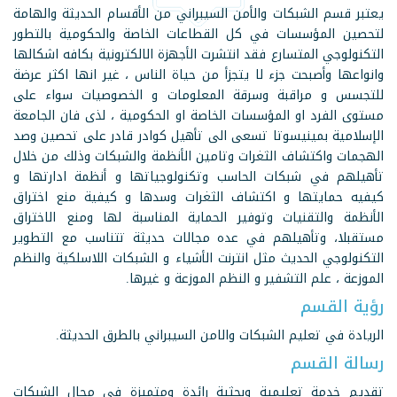
يعتبر قسم الشبكات والأمن السيبراني من الأقسام الحديثة والهامة
لتحصين المؤسسات في كل القطاعات الخاصة والحكومية بالتطور
التكنولوجي المتسارع فقد انتشرت الأجهزة الالكترونية بكافه اشكالها
وانواعها وأصبحت جزء لا يتجزأ من حياة الناس ، غير انها اكثر عرضة
للتجسس و مراقبة وسرقة المعلومات و الخصوصيات سواء على
مستوى الفرد او المؤسسات الخاصة او الحكومية ، لذى فان الجامعة
الإسلامية بمينيسوتا تسعى الى تأهيل كوادر قادر على تحصين وصد
الهجمات واكتشاف الثغرات وتامين الأنظمة والشبكات وذلك من خلال
تأهيلهم في شبكات الحاسب وتكنولوجياتها و أنظمة ادارتها و
كيفيه حمايتها و اكتشاف الثغرات وسدها و كيفية منع اختراق
الأنظمة والتقنيات وتوفير الحماية المناسبة لها ومنع الاختراق
مستقبلا، وتأهيلهم في عده مجالات حديثة تتناسب مع التطوير
التكنولوجي الحديث مثل انترنت الأشياء و الشبكات اللاسلكية والنظم
الموزعة ، علم التشفير و النظم الموزعة و غيرها.
رؤية القسم
الريادة في تعليم الشبكات والامن السيبراني بالطرق الحديثة.
رسالة القسم
تقديم خدمة تعليمية وبحثية رائدة ومتميزة في مجال الشبكات