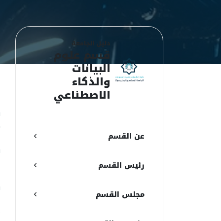
دليل الجامعة
قسم علوم
البيانات
والذكاء
ن
الاصطناعي
ن
ه
عن القسم
ا
س
ا
رئيس القسم
ع
و
مجلس القسم
ا
م