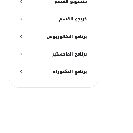
منسوبو القسم
ا
ر
خريجو القسم
ا
برنامج البكالوريوس
ا
ر
برنامج الماجستير
ت
برنامج الدكتوراه
و
أ