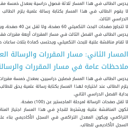
درس الطالب في هذا المسار ثلاثة فصول دراسية بمعدل خمسة مق
ا يقوم الطالب في هذا المسار بكتابة رسالة علمية يلزم الطال
لدراسي الثالث.
ا تتجاوز صفحات البحث التكميلي 60 صفحة، ولا تقل عن 40 صفحة، ويكون مستوفياً لشروط البحث العلمي.
درس الطالب في الفصل الثالث في مسار المقررات أربعة مقررات فقط
ا تقام مناقشة علنية للبحث التكميلي، ويحتسب كمادة بثلاث ساعات دراسي
لمسار الثاني: مسار المقررات والرسالة الع
لاحظات عامة في مسار المقررات والرسالة
درس الطالب في هذا المسار فصلين دراسيين، بمعدل خمسة مقررا
لزم الطالب عند اختياره لهذا المسار بكتابة رسالة علمية يحق للطا
داية الفصل الدراسي الثاني.
ا تقل صفحات الرسالة لمرحلة الماجستير عن (100) صفحة.
كون المناقشة علنية ويشترط للنجاح في هذا المسار اجتياز المن
لتراكمي، ويكون المعدل التراكمي في السجل الأكاديمي بناء على
لسجل الأكاديمي للطالب.