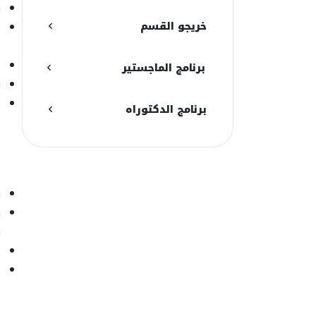
ي
خريجو القسم
ل
ا
ل
برنامج الماجستير
ي
ل
برنامج الدكتوراه
ا
م
ي
ي
ب
ل
ت
ا
ا