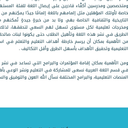
متخصصين ومدرِسين أكفَّاء قادرين على إيصال اللغة للفئة المسته
اصة لأولئك المؤهلين مثل إلمامهم باللغة إلمامًا جيدًا يمكِنهم م
لتاريخية والثقافية الخاصة بهم، ولا بد من خبرةٍ جيدةٍ تُمكن
مخرجات تعليمية لكل مستوى تسهل لهم السعي لتحققها، لذلك 
لطريق في نشر هذه اللغة وتأهيل الطلاب حتى يكونوا لبنات صالحة 
ن الأهمية بمكان أن يرسم خارطة أهداف التعليم والتعلم في است
لتعليمية وتحقيق الأهداف بأسهل الطرق وأقل التكاليف .
من الأهمية بمكان إقامة المؤتمرات والبرامج التي تساعد في نشر ثق
ي قسم اللغة العربية نسعى للمشاركة في التعليم ونشر الوعي بأهم
لمنصات التعليمية، والبرامج المختلفة نسأل الله العون والتوفيق وال