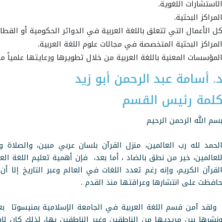
لاستشارات اللغوية.
لمراكز البحثية.
ل الأعمال التي تتعلق باللغة العربية في الدوائر الحكومية أو القطا
لمراكز البحثية المتخصصة في مجالات علوم اللغة العربية.
لمؤسسات المعنية باللغة العربية من خلال تطويرها ورعايتها علمياً م
. أسامة عبد الرحمن أبو زيد
لمة رئيس القسم
سم الله الرحمن الرحيم
لحمد لله رب العالمين، منزل القرآن بلسان عربي مبين، والصلاة و
لعالمين، خير من نطق بالضاد ، أما بعد، فإن أهمية تعليم اللغة الع
لقرآن الكريم، وإنه رغم تعدد اللغات في العالم وعبر التاريخ إلا
افظت على انتشارها وعراقتها منذ القدم .
لقد آمن قسم اللغة العربية في الجامعة الإسلامية بمنيسوتا بعظ
نشرها بين مريديها من الناطقين وغير الناطقين بها، لذلك كان لابدَ